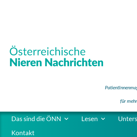
PatientInnenmag
für me
h
Das sind die ÖNN
Lesen
Unters
Kontakt